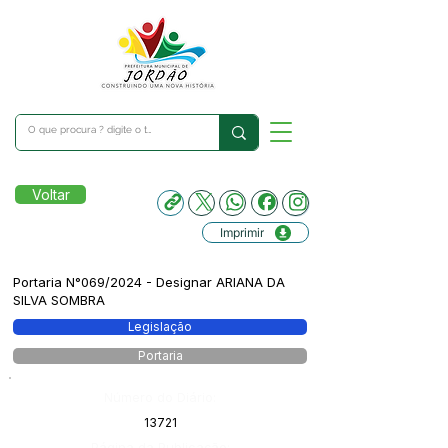
Voltar
Imprimir
Portaria N°069/2024 - Designar ARIANA DA
SILVA SOMBRA
Legislação
Portaria
Número do Diário:
13721
Página da Publicação: