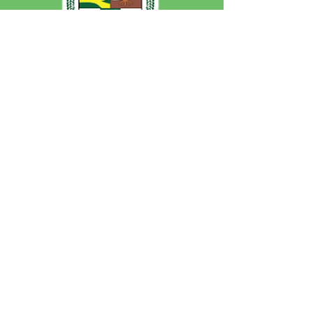
SERVIÇO DE ATENDIMENTO AO 
CIDADÃO (SIC) E OUVIDORIA
Prefeitura de Jordão - Estado do 
Acre
CNPJ 84.306.497/0001-60
💻Acesso online: 
SIC 
| 
Fale Conosco
 | 
Ouvidoria
 | 
Portal de Transparência
 | 
Mapa do Site
📱Fone: +55 (68)
99251-0013
(Gabinete 
do Prefeito)
🏢 Av. Francisco Dias, nº S/N, 69975-
000, Jordão, Acre, Brasil
📅 Segunda a sexta, das 7h às 13h 