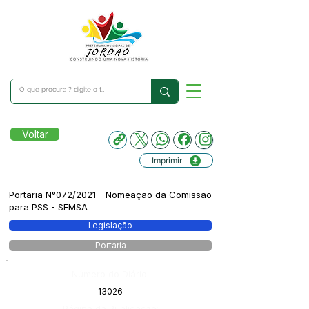
Voltar
Imprimir
Portaria N°072/2021 - Nomeação da Comissão
para PSS - SEMSA
Legislação
Portaria
Número do Diário:
13026
Página da Publicação: