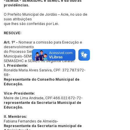
-SEMSA - SEMASDHC e SEMEC e dá outras
providências.
O Prefeito Municipal de Jordão – Acre, no uso de
suas atribuições
que lhes são conferidas por Lei.
RESOLVE:
Art. 1º -
Nomear a comissão para Execução e
desenvolvimento
do Processo Seletivo das Secretarias
Municipais-SEMSA -
SEMASDHC e SEMEC no seguinte caráter:
I. Presidente:
Ronalda Maria Alves Saraiva, CPF:
372.787.972-
68
-
Representante do Conselho Municipal de
Educação.
Vice-Presidente:
Meire de Lima Andrade, CPF:
466.022.672-72
-
representante da Secretaria Municipal de
Educação.
II. Membros:
Fabiana Fernandes de Almeida-
Representante da Secretaria municipal de