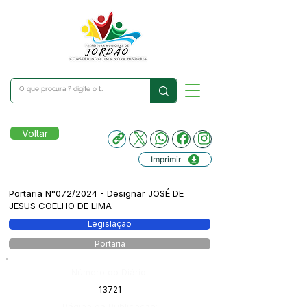
Voltar
Imprimir
Portaria N°072/2024 - Designar JOSÉ DE
JESUS COELHO DE LIMA
Legislação
Portaria
Número do Diário:
13721
Página da Publicação: