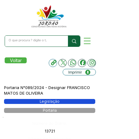
Voltar
Imprimir
Portaria N°089/2024 - Designar FRANCISCO
MATOS DE OLIVEIRA
Legislação
Portaria
Número do Diário:
13721
Página da Publicação: