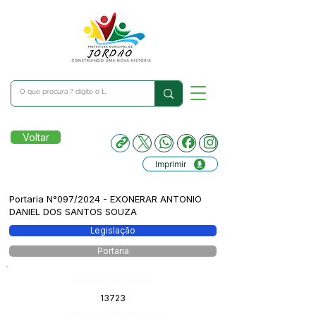
Voltar
Imprimir
Portaria N°097/2024 - EXONERAR ANTONIO
DANIEL DOS SANTOS SOUZA
Legislação
Portaria
Número do Diário:
13723
Página da Publicação: