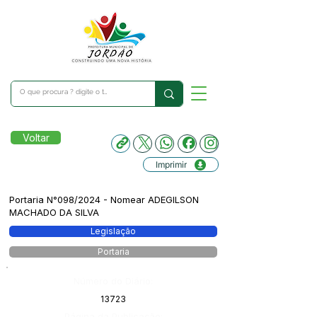
Voltar
Imprimir
Portaria N°098/2024 - Nomear ADEGILSON
MACHADO DA SILVA
Legislação
Portaria
Número do Diário:
13723
Página da Publicação: