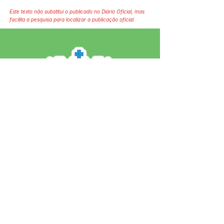
Este texto não substitui o publicado no Diário Oficial, mas
facilita a pesquisa para localizar a publicação oficial.
SERVIÇO DE ATENDIMENTO AO 
CIDADÃO (SIC) E OUVIDORIA
Prefeitura de Jordão - Estado do 
Acre
CNPJ 84.306.497/0001-60
💻Acesso online: 
SIC 
| 
Fale Conosco
 | 
Ouvidoria
 | 
Portal de Transparência
 | 