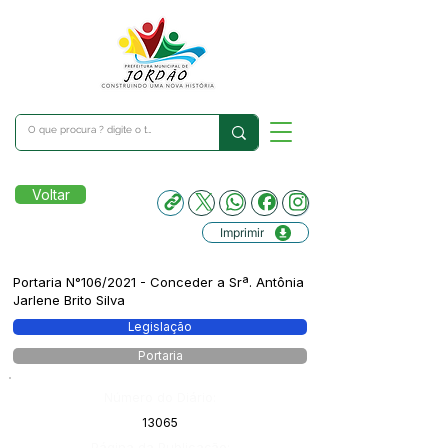
Voltar
Imprimir
Portaria N°106/2021 - Conceder a Srª. Antônia
Jarlene Brito Silva
Legislação
Portaria
Número do Diário:
13065
Página da Publicação: