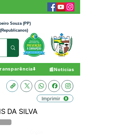
beiro Souza (PP)
 (Republicanos)
ransparência⬇️
📰Notícias
Imprimir
IS DA SILVA
Órgão: