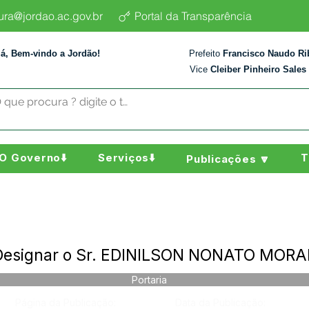
tura@jordao.ac.gov.br
Portal da Transparência
lá, Bem-vindo a Jordão!
Prefeito
Francisco Naudo Ri
Vice
Cleiber Pinheiro Sales
O Governo⬇️
Serviços⬇️
T
Publicações 🔽
 Designar o Sr. EDINILSON NONATO MORA
Portaria
Página da Publicação:
Data da Publicação: