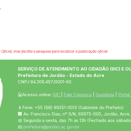
.
 Oficial, mas facilita a pesquisa para localizar a publicação oficial.
SERVIÇO DE ATENDIMENTO AO CIDADÃO (SIC) E O
Prefeitura de Jordão - Estado do Acre
CNPJ 84.306.497/0001-60
💻Acesso online: 
SIC 
| 
Fale Conosco
 | 
Ouvidoria
 | 
Portal
📱Fone: +55 (68)
99251-0013
(Gabinete do Prefeito)
🏢 Av. Francisco Dias, nº S/N, 69975-000, Jordão, Acre, 
📅 Segunda a sexta, das 7h às 13h (Fechado aos sábado
📧 
prefeitura@jordao.ac.gov.br