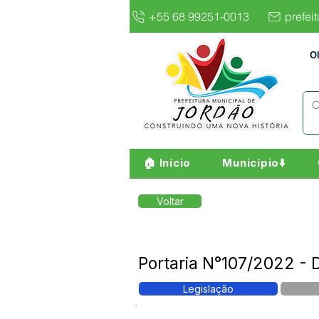
+55 68 99251-0013
prefei
O
🏠 Início
Município⬇️
Voltar
Portaria N°107/2022 -
Legislação
Número do Diário: