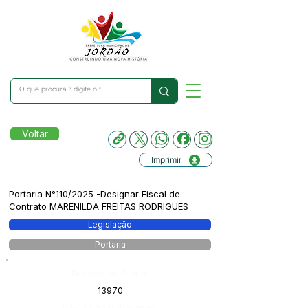
Voltar
Imprimir
Portaria N°110/2025 -Designar Fiscal de
Contrato MARENILDA FREITAS RODRIGUES
Legislação
Portaria
Número do Diário:
13970
Página da Publicação: