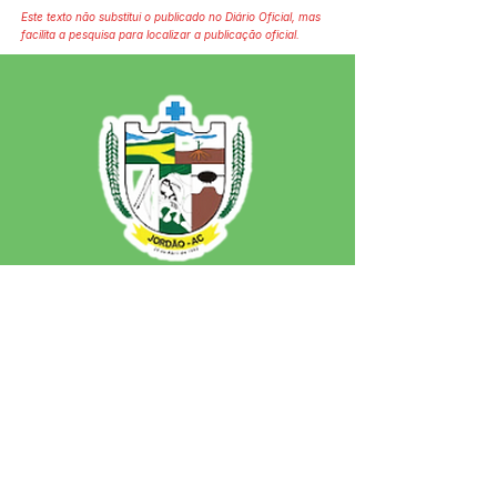
Este texto não substitui o publicado no Diário Oficial, mas
facilita a pesquisa para localizar a publicação oficial.
SERVIÇO DE ATENDIMENTO AO 
CIDADÃO (SIC) E OUVIDORIA
Prefeitura de Jordão - Estado do 
Acre
CNPJ 84.306.497/0001-60
💻Acesso online: 
SIC 
| 
Fale Conosco
 | 
Ouvidoria
 | 
Portal de Transparência
 | 
Mapa do Site