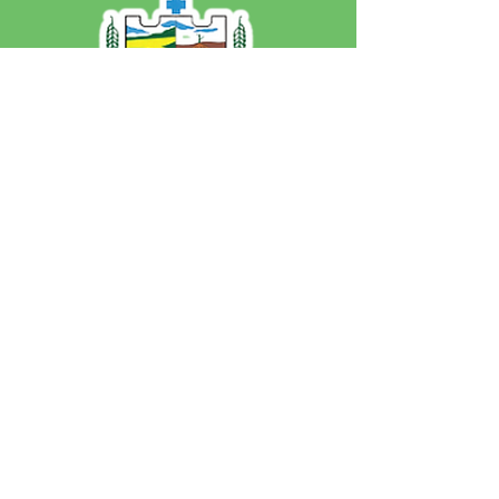
SERVIÇO DE ATENDIMENTO AO 
CIDADÃO (SIC) E OUVIDORIA
Prefeitura de Jordão - Estado do 
Acre
CNPJ 84.306.497/0001-60
💻Acesso online: 
SIC 
| 
Fale Conosco
 | 
Ouvidoria
 | 
Portal de Transparência
 | 
Mapa do Site
📱Fone: +55 (68)
99251-0013
(Gabinete 
do Prefeito)
🏢 Av. Francisco Dias, nº S/N, 69975-