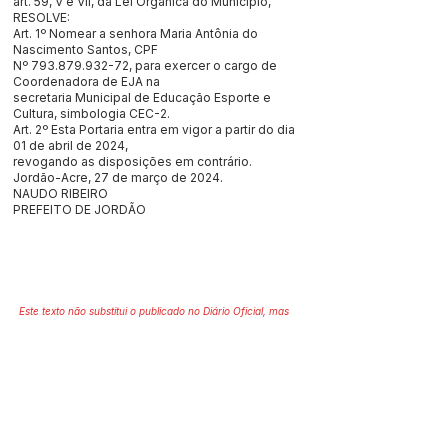
art. 59, V e VII, da Lei Orgânica do Município,
RESOLVE:
Art. 1º Nomear a senhora Maria Antônia do
Nascimento Santos, CPF
Nº
793.879.932-72
, para exercer o cargo de
Coordenadora de EJA na
secretaria Municipal de Educação Esporte e
Cultura, simbologia CEC-2.
Art. 2º Esta Portaria entra em vigor a partir do dia
01 de abril de 2024,
revogando as disposições em contrário.
Jordão-Acre, 27 de março de 2024.
NAUDO RIBEIRO
PREFEITO DE JORDÃO
Este texto não substitui o publicado no Diário Oficial, mas
facilita a pesquisa para localizar a publicação oficial.