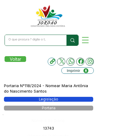
Voltar
Imprimir
Portaria N°118/2024 - Nomear Maria Antônia
do Nascimento Santos
Legislação
Portaria
Número do Diário:
13743
Página da Publicação: