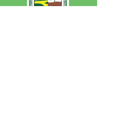
SERVIÇO DE ATENDIMENTO AO 
CIDADÃO (SIC) E OUVIDORIA
Prefeitura de Jordão - Estado do 
Acre
CNPJ 84.306.497/0001-60
💻Acesso online: 
SIC 
| 
Fale Conosco
 | 
Ouvidoria
 | 
Portal de Transparência
 | 
Mapa do Site
📱Fone: +55 (68)
99251-0013
(Gabinete 
do Prefeito)
🏢 Av. Francisco Dias, nº S/N, 69975-
000, Jordão, Acre, Brasil
📅 Segunda a sexta, das 7h às 13h 