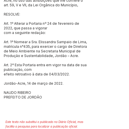
Acre, no uso das atribuições que lhe confere o
art. 59, V e VII, da Lei Orgânica do Município,
RESOLVE:
Art. 1º Alterar a Portaria nº 24 de fevereiro de
2022, que passa a vigorar
com a seguinte redação:
Art. 1º Nomear a Sra. Elissandra Sampaio de Lima,
matrícula n°435, para exercer o cargo de Diretora
de Meio Ambiente na Secretaria Municipal de
Produção e Sustentabilidade, Jordão – Acre.
Art. 2º Esta Portaria entra em vigor na data de sua
publicação, com
efeito retroativo à data de 04/03/2022.
Jordão-Acre, 14 de março de 2022.
NAUDO RIBEIRO
PREFEITO DE JORDÃO
Este texto não substitui o publicado no Diário Oficial, mas
facilita a pesquisa para localizar a publicação oficial.