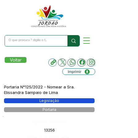
Voltar
Imprimir
Portaria N°125/2022 - Nomear a Sra.
Elissandra Sampaio de Lima
Legislação
Portaria
Número do Diário:
13256
Página da Publicação: