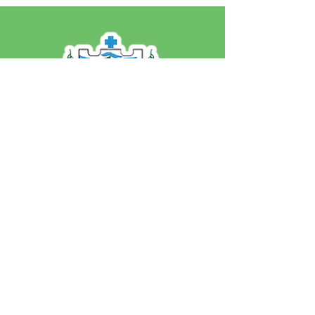
SERVIÇO DE ATENDIMENTO AO 
CIDADÃO (SIC) E OUVIDORIA
Prefeitura de Jordão - Estado do 
Acre
CNPJ 84.306.497/0001-60
💻Acesso online: 
SIC 
| 
Fale Conosco
 | 
Ouvidoria
 | 
Portal de Transparência
 | 
Mapa do Site
📱Fone: +55 (68)
99251-0013
(Gabinete 