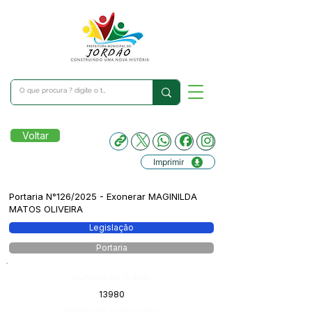
Voltar
Imprimir
Portaria N°126/2025 - Exonerar MAGINILDA
MATOS OLIVEIRA
Legislação
Portaria
Número do Diário:
13980
Página da Publicação: