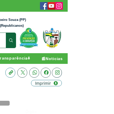
beiro Souza (PP)
 (Republicanos)
ransparência⬇️
📰Notícias
Imprimir
Órgão: