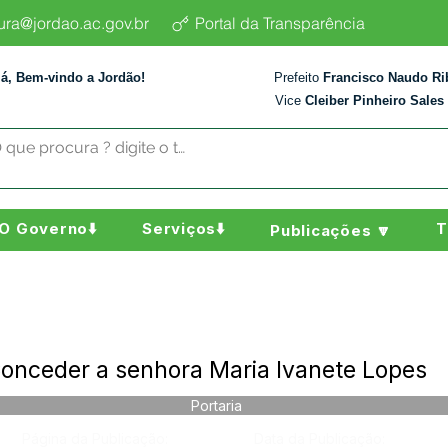
tura@jordao.ac.gov.br
Portal da Transparência
lá, Bem-vindo a Jordão!
Prefeito
Francisco Naudo Ri
Vice
Cleiber Pinheiro Sales
O Governo⬇️
Serviços⬇️
T
Publicações 🔽
Conceder a senhora Maria Ivanete Lopes
Portaria
Página da Publicação:
Data da Publicação: