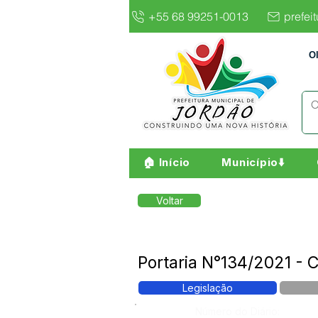
+55 68 99251-0013
prefei
O
🏠 Início
Município⬇️
Voltar
Portaria N°134/2021 - 
Legislação
Número do Diário: