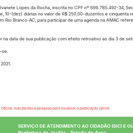
 Ivanete Lopes da Rocha, inscrita no CPF nº 699.785.492-34, Sec
e, 10-(dez) diárias no valor de R$ 250,00-duzentos e cinquenta re
 em Rio Branco-AC, para participar de uma agenda na AMAC refer
gor na data de sua publicação com efeito retroativo ao dia 3 de se
-se.
2021.
 Oficial, mas facilita a pesquisa para localizar a publicação oficial.
SERVIÇO DE ATENDIMENTO AO CIDADÃO (SIC) E O
Prefeitura de Jordão - Estado do Acre