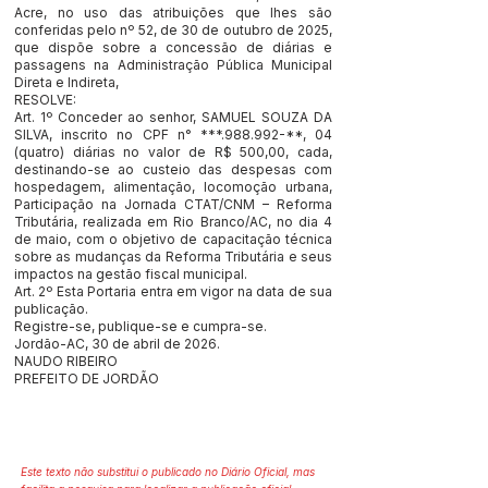
Acre, no uso das atribuições que lhes são
conferidas pelo nº 52, de 30 de outubro de 2025,
que dispõe sobre a concessão de diárias e
passagens na Administração Pública Municipal
Direta e Indireta,
RESOLVE:
Art. 1º Conceder ao senhor, SAMUEL SOUZA DA
SILVA, inscrito no CPF n° ***.988.992-**, 04
(quatro) diárias no valor de R$ 500,00, cada,
destinando-se ao custeio das despesas com
hospedagem, alimentação, locomoção urbana,
Participação na Jornada CTAT/CNM – Reforma
Tributária, realizada em Rio Branco/AC, no dia 4
de maio, com o objetivo de capacitação técnica
sobre as mudanças da Reforma Tributária e seus
impactos na gestão fiscal municipal.
Art. 2º Esta Portaria entra em vigor na data de sua
publicação.
Registre-se, publique-se e cumpra-se.
Jordão-AC, 30 de abril de 2026.
NAUDO RIBEIRO
PREFEITO DE JORDÃO
Este texto não substitui o publicado no Diário Oficial, mas