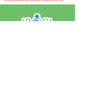
facilita a pesquisa para localizar a publicação oficial.
SERVIÇO DE ATENDIMENTO AO 
CIDADÃO (SIC) E OUVIDORIA
Prefeitura de Jordão - Estado do 
Acre
CNPJ 84.306.497/0001-60
💻Acesso online: 
SIC 
| 
Fale Conosco
 | 
Ouvidoria
 | 
Portal de Transparência
 | 
Mapa do Site