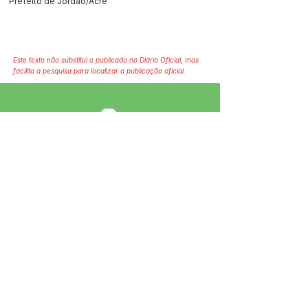
Prefeito de Jordão/Acre
Este texto não substitui o publicado no Diário Oficial, mas
facilita a pesquisa para localizar a publicação oficial.
SERVIÇO DE ATENDIMENTO AO 
CIDADÃO (SIC) E OUVIDORIA
Prefeitura de Jordão - Estado do 
Acre
CNPJ 84.306.497/0001-60