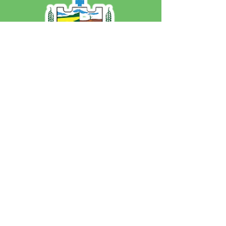
SERVIÇO DE ATENDIMENTO AO 
CIDADÃO (SIC) E OUVIDORIA
Prefeitura de Jordão - Estado do 
Acre
CNPJ 84.306.497/0001-60
💻Acesso online: 
SIC 
| 
Fale Conosco
 | 
Ouvidoria
 | 
Portal de Transparência
 | 
Mapa do Site
📱Fone: +55 (68)
99251-0013
(Gabinete 
do Prefeito)
🏢 Av. Francisco Dias, nº S/N, 69975-