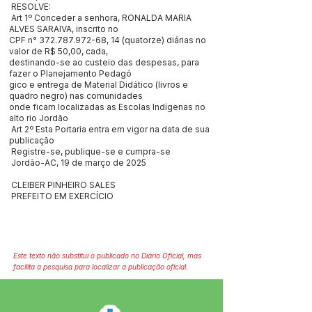
RESOLVE:
Art 1º Conceder a senhora, RONALDA MARIA
ALVES SARAIVA, inscrito no
CPF n°
372.787.972-68
, 14 (quatorze) diárias no
valor de R$ 50,00, cada,
destinando-se ao custeio das despesas, para
fazer o Planejamento Pedagó
gico e entrega de Material Didático (livros e
quadro negro) nas comunidades
onde ficam localizadas as Escolas Indígenas no
alto rio Jordão
Art 2º Esta Portaria entra em vigor na data de sua
publicação
Registre-se, publique-se e cumpra-se
Jordão-AC, 19 de março de 2025
CLEIBER PINHEIRO SALES
PREFEITO EM EXERCÍCIO
Este texto não substitui o publicado no Diário Oficial, mas
facilita a pesquisa para localizar a publicação oficial.