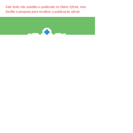
Este texto não substitui o publicado no Diário Oficial, mas
facilita a pesquisa para localizar a publicação oficial.
SERVIÇO DE ATENDIMENTO AO 
CIDADÃO (SIC) E OUVIDORIA
Prefeitura de Jordão - Estado do 
Acre
CNPJ 84.306.497/0001-60
💻Acesso online: 
SIC 
| 
Fale Conosco
 | 
Ouvidoria
 | 
Portal de Transparência
 | 