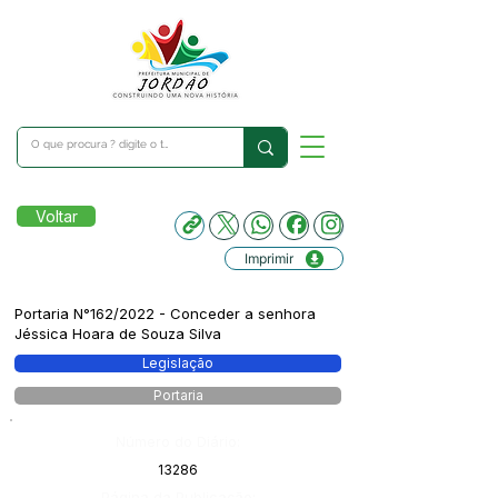
Voltar
Imprimir
Portaria N°162/2022 - Conceder a senhora
Jéssica Hoara de Souza Silva
Legislação
Portaria
Número do Diário:
13286
Página da Publicação: