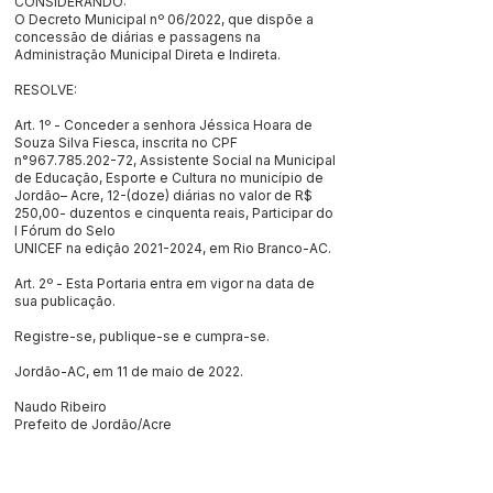
CONSIDERANDO:
O Decreto Municipal nº 06/2022, que dispõe a
concessão de diárias e passagens na
Administração Municipal Direta e Indireta.
RESOLVE:
Art. 1º - Conceder a senhora Jéssica Hoara de
Souza Silva Fiesca, inscrita no CPF
n°967.785.202-72, Assistente Social na Municipal
de Educação, Esporte e Cultura no município de
Jordão– Acre, 12-(doze) diárias no valor de R$
250,00- duzentos e cinquenta reais, Participar do
I Fórum do Selo
UNICEF na edição
2021-2024
, em Rio Branco-AC.
Art. 2º - Esta Portaria entra em vigor na data de
sua publicação.
Registre-se, publique-se e cumpra-se.
Jordão-AC, em 11 de maio de 2022.
Naudo Ribeiro
Prefeito de Jordão/Acre