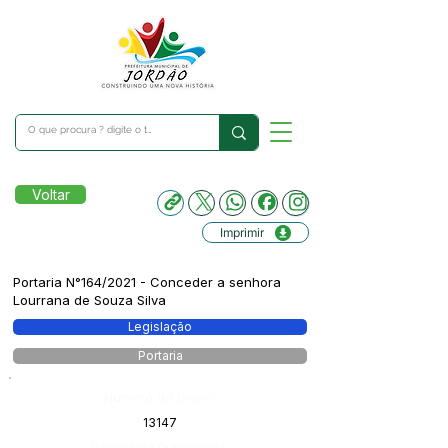
Voltar
Imprimir
Portaria N°164/2021 - Conceder a senhora
Lourrana de Souza Silva
Legislação
Portaria
Número do Diário:
13147
Página da Publicação: