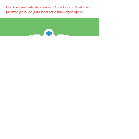
Este texto não substitui o publicado no Diário Oficial, mas
facilita a pesquisa para localizar a publicação oficial.
SERVIÇO DE ATENDIMENTO AO 
CIDADÃO (SIC) E OUVIDORIA
Prefeitura de Jordão - Estado do 
Acre
CNPJ 84.306.497/0001-60
💻Acesso online: 
SIC 
| 
Fale Conosco
 | 
Ouvidoria
 | 
Portal de Transparência
 | 