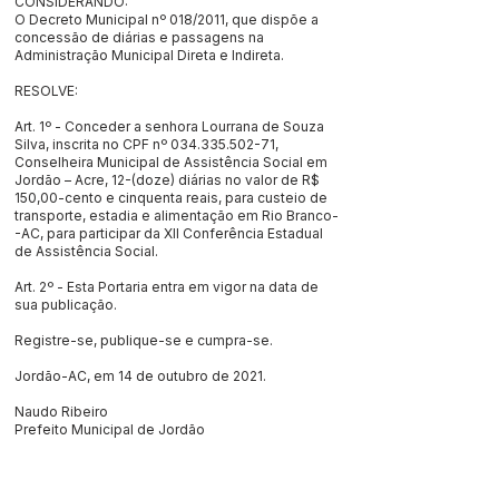
CONSIDERANDO:
O Decreto Municipal nº 018/2011, que dispõe a
concessão de diárias e passagens na
Administração Municipal Direta e Indireta.
RESOLVE:
Art. 1º - Conceder a senhora Lourrana de Souza
Silva, inscrita no CPF nº
034.335.502-71
,
Conselheira Municipal de Assistência Social em
Jordão – Acre, 12-(doze) diárias no valor de R$
150,00-cento e cinquenta reais, para custeio de
transporte, estadia e alimentação em Rio Branco-
-AC, para participar da XII Conferência Estadual
de Assistência Social.
Art. 2º - Esta Portaria entra em vigor na data de
sua publicação.
Registre-se, publique-se e cumpra-se.
Jordão-AC, em 14 de outubro de 2021.
Naudo Ribeiro
Prefeito Municipal de Jordão