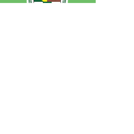
SERVIÇO DE ATENDIMENTO AO 
CIDADÃO (SIC) E OUVIDORIA
Prefeitura de Jordão - Estado do 
Acre
CNPJ 84.306.497/0001-60
💻Acesso online: 
SIC 
| 
Fale Conosco
 | 
Ouvidoria
 | 
Portal de Transparência
 | 
Mapa do Site
📱Fone: +55 (68)
99251-0013
(Gabinete 
do Prefeito)
🏢 Av. Francisco Dias, nº S/N, 69975-
000, Jordão, Acre, Brasil
📅 Segunda a sexta, das 7h às 13h 