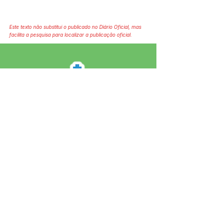
Este texto não substitui o publicado no Diário Oficial, mas
facilita a pesquisa para localizar a publicação oficial.
SERVIÇO DE ATENDIMENTO AO 
CIDADÃO (SIC) E OUVIDORIA
Prefeitura de Jordão - Estado do 
Acre
CNPJ 84.306.497/0001-60
💻Acesso online: 
SIC 
| 
Fale Conosco
 | 