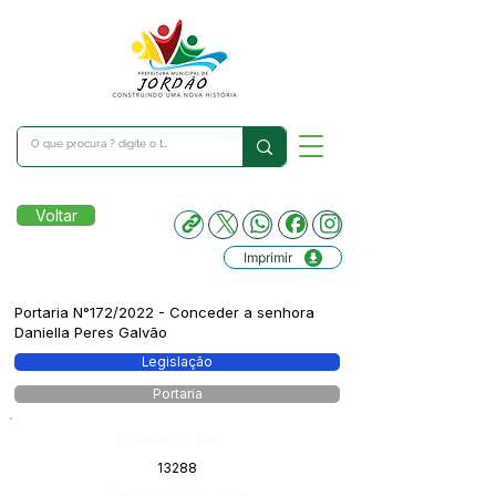
Voltar
Imprimir
Portaria N°172/2022 - Conceder a senhora
Daniella Peres Galvão
Legislação
Portaria
Número do Diário:
13288
Página da Publicação: