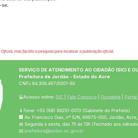
-se.
 Oficial, mas facilita a pesquisa para localizar a publicação oficial.
SERVIÇO DE ATENDIMENTO AO CIDADÃO (SIC) E O
Prefeitura de Jordão - Estado do Acre
CNPJ 84.306.497/0001-60
💻Acesso online: 
SIC 
| 
Fale Conosco
 | 
Ouvidoria
 | 
Portal
📱Fone: +55 (68)
99251-0013
(Gabinete do Prefeito)
🏢 Av. Francisco Dias, nº S/N, 69975-000, Jordão, Acre, 
📅 Segunda a sexta, das 7h às 13h (Fechado aos sábado
📧 
prefeitura@jordao.ac.gov.br