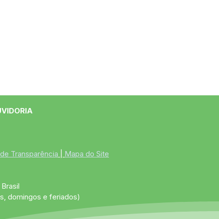
UVIDORIA
 de Transparência
 | 
Mapa do Site
Brasil
s, domingos e feriados)