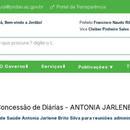
tura@jordao.ac.gov.br
Portal da Transparência
lá, Bem-vindo a Jordão!
Prefeito
Francisco Naudo Ri
Vice
Cleiber Pinheiro Sales
O Governo⬇️
Serviços⬇️
T
Publicações 🔽
 Concessão de Diárias - ANTONIA JARLEN
de Saúde Antonia Jarlene Brito Silva para reuniões admini