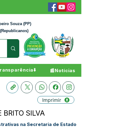
beiro Souza (PP)
 (Republicanos)
ransparência⬇️
📰Notícias
Imprimir
E BRITO SILVA
strativas na Secretaria de Estado