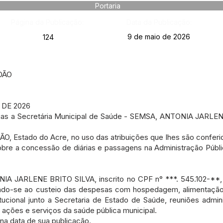
Portaria
Página da Publicação:
Data da Publicação:
9 de maio de 2026
124
DÃO
 DE 2026
rias a Secretária Municipal de Saúde - SEMSA, ANTONIA JARLEN
Estado do Acre, no uso das atribuições que lhes são conferid
bre a concessão de diárias e passagens na Administração Públic
NIA JARLENE BRITO SILVA, inscrito no CPF n° ***. 545.102-**, 
nando-se ao custeio das despesas com hospedagem, alimentação
ucional junto a Secretaria de Estado de Saúde, reuniões adminis
 ações e serviços da saúde pública municipal.
r na data de sua publicação.