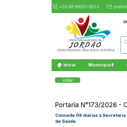
+55 68 99251-0013
prefei
O
🏠 Início
Município⬇️
Voltar
Portaria N°173/2026 -
Concede 09 diárias à Secretária 
de Saúde.