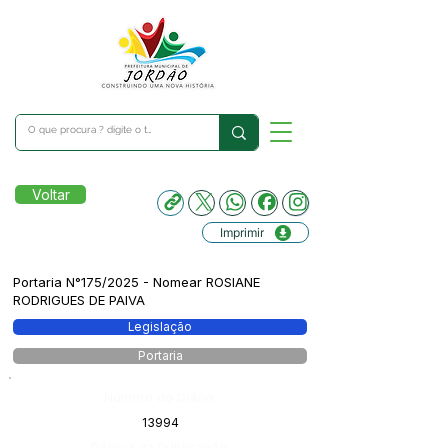
Voltar
Imprimir
Portaria N°175/2025 - Nomear ROSIANE
RODRIGUES DE PAIVA
Legislação
Portaria
Número do Diário:
13994
Página da Publicação: