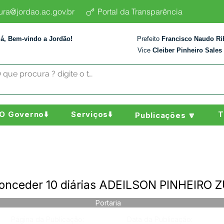
tura@jordao.ac.gov.br
Portal da Transparência
lá, Bem-vindo a Jordão!
Prefeito
Francisco Naudo Ri
Vice
Cleiber Pinheiro Sales
O Governo⬇️
Serviços⬇️
T
Publicações 🔽
Conceder 10 diárias ADEILSON PINHEIRO
Portaria
Página da Publicação:
Data da Publicação: