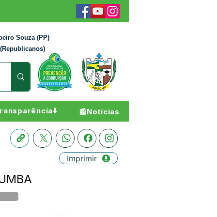
beiro Souza (PP)
 (Republicanos)
ransparência⬇️
📰Notícias
Imprimir
 ZUMBA
Órgão: