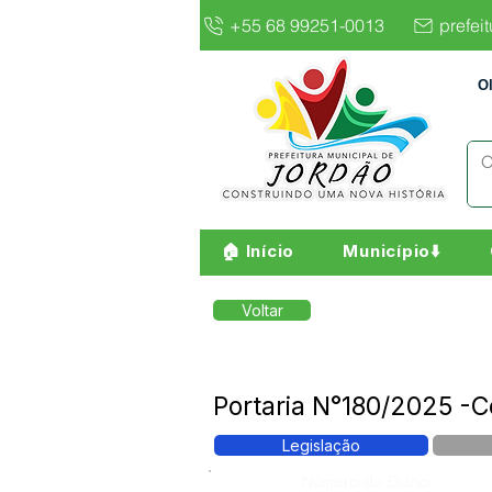
+55 68 99251-0013
prefei
O
🏠 Início
Município⬇️
Voltar
Portaria N°180/2025 -
Legislação
Número do Diário: