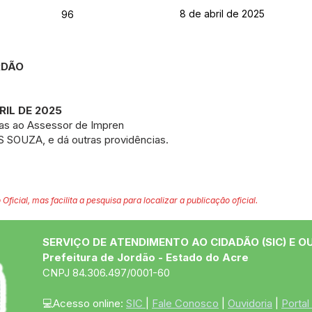
8 de abril de 2025
96
ORDÃO
RIL DE 2025
ias ao Assessor de Impren
OUZA, e dá outras providências.
 Oficial, mas facilita a pesquisa para localizar a publicação oficial.
SERVIÇO DE ATENDIMENTO AO CIDADÃO (SIC) E O
Prefeitura de Jordão - Estado do Acre
CNPJ 84.306.497/0001-60
💻Acesso online: 
SIC 
| 
Fale Conosco
 | 
Ouvidoria
 | 
Portal