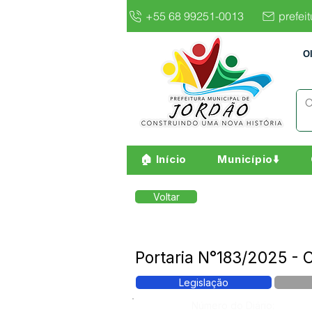
+55 68 99251-0013
prefei
O
🏠 Início
Município⬇️
Voltar
Portaria N°183/2025 
Legislação
Número do Diário: