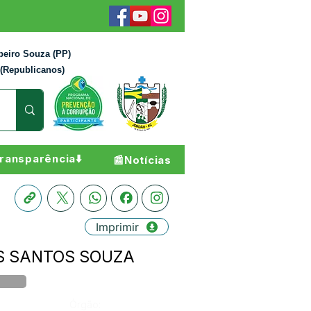
beiro Souza (PP)
 (Republicanos)
ransparência⬇️
📰Notícias
Imprimir
DOS SANTOS SOUZA
Órgão: