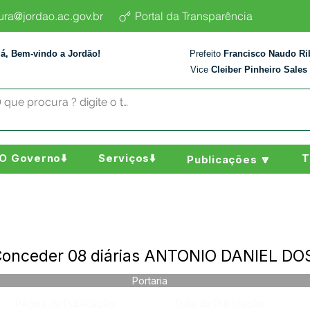
tura@jordao.ac.gov.br
Portal da Transparência
lá, Bem-vindo a Jordão!
Prefeito
Francisco Naudo Ri
Vice
Cleiber Pinheiro Sales
O Governo⬇️
Serviços⬇️
T
Publicações 🔽
- Conceder 08 diárias ANTONIO DANIEL 
Portaria
Página da Publicação:
Data da Publicação: