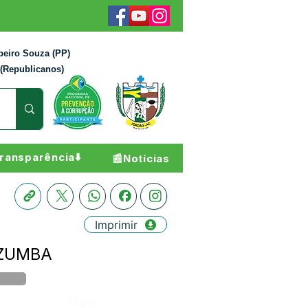
beiro Souza (PP)
 (Republicanos)
ransparência⬇️
📰Notícias
Imprimir
O ZUMBA
Órgão: