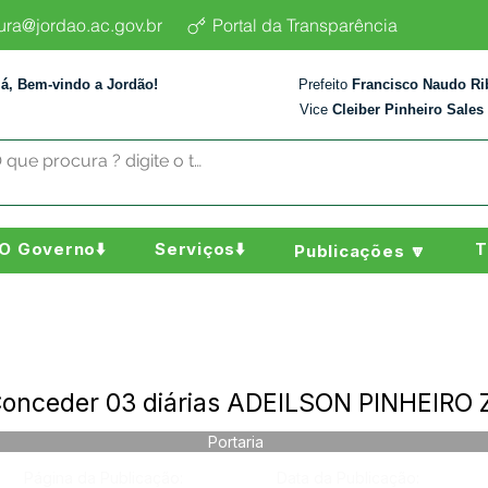
tura@jordao.ac.gov.br
Portal da Transparência
lá, Bem-vindo a Jordão!
Prefeito
Francisco Naudo Ri
Vice
Cleiber Pinheiro Sales
O Governo⬇️
Serviços⬇️
T
Publicações 🔽
 Conceder 03 diárias ADEILSON PINHEIR
Portaria
Página da Publicação:
Data da Publicação: