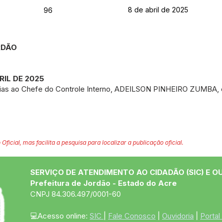
8 de abril de 2025
96
ORDÃO
RIL DE 2025
ias ao Chefe do Controle Interno, ADEILSON PINHEIRO ZUMBA, e
 Oficial, mas facilita a pesquisa para localizar a publicação oficial.
SERVIÇO DE ATENDIMENTO AO CIDADÃO (SIC) E O
Prefeitura de Jordão - Estado do Acre
CNPJ 84.306.497/0001-60
💻Acesso online: 
SIC 
| 
Fale Conosco
 | 
Ouvidoria
 | 
Portal