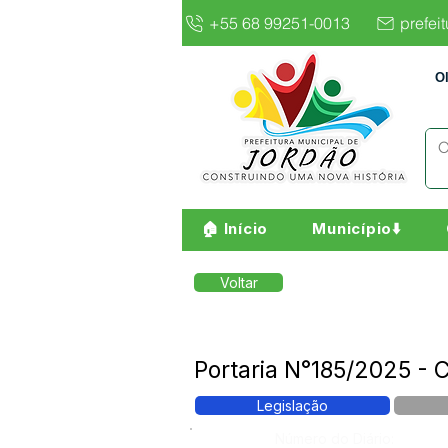
+55 68 99251-0013
prefei
O
🏠 Início
Município⬇️
Voltar
Portaria N°185/2025 -
Legislação
Número do Diário: