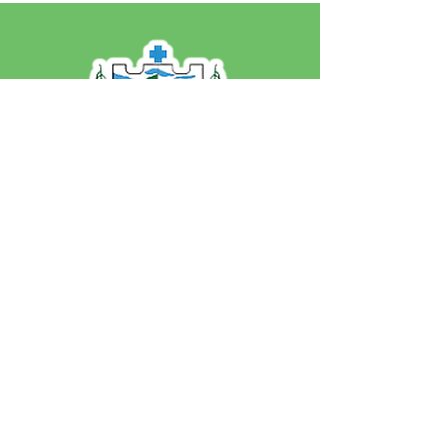
SERVIÇO DE ATENDIMENTO AO 
CIDADÃO (SIC) E OUVIDORIA
Prefeitura de Jordão - Estado do 
Acre
CNPJ 84.306.497/0001-60
💻Acesso online: 
SIC 
| 
Fale Conosco
 | 
Ouvidoria
 | 
Portal de Transparência
 | 
Mapa do Site
📱Fone: +55 (68)
99251-0013
(Gabinete 