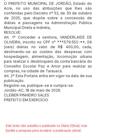
O PREFEITO MUNICIPAL DE JORDÃO, Estado do
Acre, no uso das atribuições que lhes são
conferidas pelo Decreto nº 52, de 30 de outubro
de 2025, que dispõe sobre a concessão de
diárias e passagens na Administração Pública
Municipal Direta e Indireta,
RESOLVE:
Art. 1º Conceder a senhora, VANDERLAIDE DE
OLIVEIRA, inscrito no CPF n° ***.579.552-**, 06
(seis) diárias no valor de R$ 400,00, cada,
destinando-se ao custeio das despesas com
hospedagem, alimentação, locomoção urbana
para realizar o desbloqueio da conta bancária do
Conselho Escolar Paz e Amor para realizar as
compras, na cidade de Tarauacá.
Art. 2º Esta Portaria entra em vigor na data de sua
publicação.
Registre-se, publique-se e cumpra-se.
Jordão-AC, 18 de maio de 2026.
CLEIBER PINHEIRO SALES
PREFEITO EM EXERCÍCIO
Este texto não substitui o publicado no Diário Oficial, mas
facilita a pesquisa para localizar a publicação oficial.