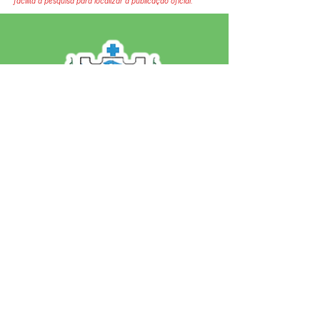
facilita a pesquisa para localizar a publicação oficial.
SERVIÇO DE ATENDIMENTO AO 
CIDADÃO (SIC) E OUVIDORIA
Prefeitura de Jordão - Estado do 
Acre
CNPJ 84.306.497/0001-60
💻Acesso online: 
SIC 
| 
Fale Conosco
 | 
Ouvidoria
 | 
Portal de Transparência
 | 
Mapa do Site