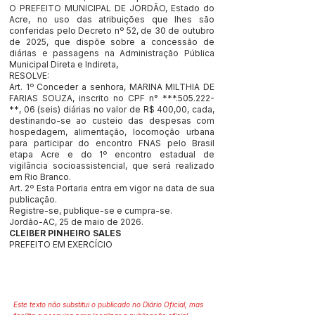
O PREFEITO MUNICIPAL DE JORDÃO, Estado do
Acre, no uso das atribuições que lhes são
conferidas pelo Decreto nº 52, de 30 de outubro
de 2025, que dispõe sobre a concessão de
diárias e passagens na Administração Pública
Municipal Direta e Indireta,
RESOLVE:
Art. 1º Conceder a senhora, MARINA MILTHIA DE
FARIAS SOUZA, inscrito no CPF n° ***.505.222-
**, 06 (seis) diárias no valor de R$ 400,00, cada,
destinando-se ao custeio das despesas com
hospedagem, alimentação, locomoção urbana
para participar do encontro FNAS pelo Brasil
etapa Acre e do 1º encontro estadual de
vigilância socioassistencial, que será realizado
em Rio Branco.
Art. 2º Esta Portaria entra em vigor na data de sua
publicação.
Registre-se, publique-se e cumpra-se.
Jordão-AC, 25 de maio de 2026.
CLEIBER PINHEIRO SALES
PREFEITO EM EXERCÍCIO
Este texto não substitui o publicado no Diário Oficial, mas