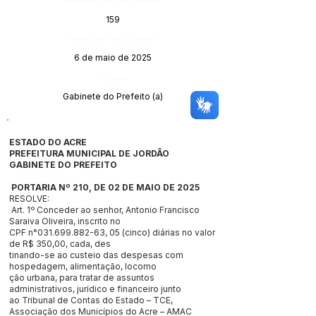
159
Data da Publicação:
6 de maio de 2025
Órgão:
Gabinete do Prefeito (a)
ESTADO DO ACRE
PREFEITURA MUNICIPAL DE JORDÃO
GABINETE DO PREFEITO
PORTARIA Nº 210, DE 02 DE MAIO DE 2025
RESOLVE:
Art. 1º Conceder ao senhor, Antonio Francisco
Saraiva Oliveira, inscrito no
CPF n°031.699.882-63, 05 (cinco) diárias no valor
de R$ 350,00, cada, des
tinando-se ao custeio das despesas com
hospedagem, alimentação, locomo
ção urbana, para tratar de assuntos
administrativos, jurídico e financeiro junto
ao Tribunal de Contas do Estado – TCE,
Associação dos Municípios do Acre – AMAC