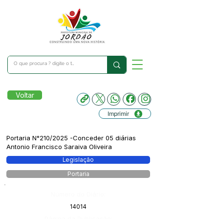
Voltar
Imprimir
Portaria N°210/2025 -Conceder 05 diárias
Antonio Francisco Saraiva Oliveira
Legislação
Portaria
Número do Diário:
14014
Página da Publicação: