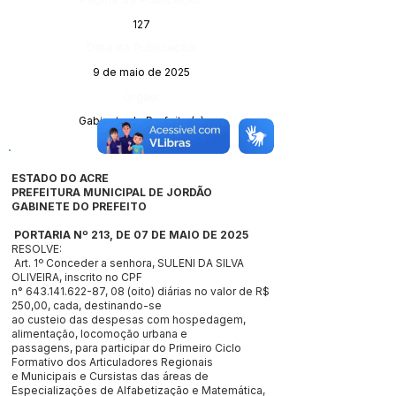
127
Data da Publicação:
9 de maio de 2025
Órgão:
Gabinete do Prefeito (a)
ESTADO DO ACRE
PREFEITURA MUNICIPAL DE JORDÃO
GABINETE DO PREFEITO
PORTARIA Nº 213
, DE 07 DE MAIO DE 2025
RESOLVE:
Art. 1º Conceder a senhora, SULENI DA SILVA
OLIVEIRA, inscrito no CPF
n°
643.141.622-87
, 08 (oito) diárias no valor de R$
250,00, cada, destinando-se
ao custeio das despesas com hospedagem,
alimentação, locomoção urbana e
passagens, para participar do Primeiro Ciclo
Formativo dos Articuladores Regionais
e Municipais e Cursistas das áreas de
Especializações de Alfabetização e Matemática,