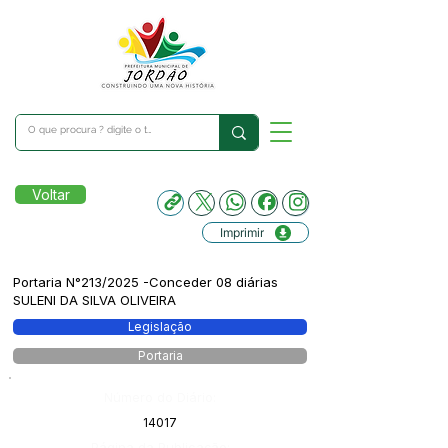
Voltar
Imprimir
Portaria N°213/2025 -Conceder 08 diárias
SULENI DA SILVA OLIVEIRA
Legislação
Portaria
Número do Diário:
14017
Página da Publicação: