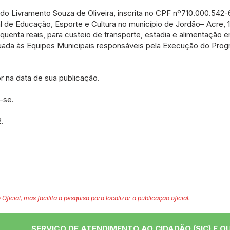
 do Livramento Souza de Oliveira, inscrita no CPF nº710.000.542-
l de Educação, Esporte e Cultura no município de Jordão– Acre, 1
quenta reais, para custeio de transporte, estadia e alimentação 
nuada às Equipes Municipais responsáveis pela Execução do Progr
or na data de sua publicação.
-se.
.
 Oficial, mas facilita a pesquisa para localizar a publicação oficial.
SERVIÇO DE ATENDIMENTO AO CIDADÃO (SIC) E O