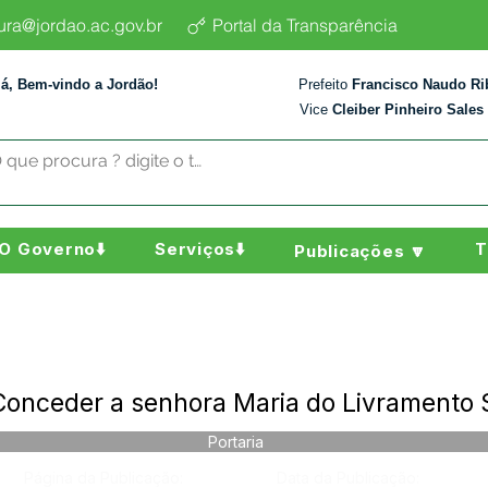
tura@jordao.ac.gov.br
Portal da Transparência
lá, Bem-vindo a Jordão!
Prefeito
Francisco Naudo Ri
Vice
Cleiber Pinheiro Sales
O Governo⬇️
Serviços⬇️
T
Publicações 🔽
 Conceder a senhora Maria do Livramento
Portaria
Página da Publicação:
Data da Publicação: