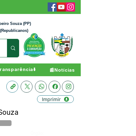
beiro Souza (PP)
 (Republicanos)
ransparência⬇️
📰Notícias
Imprimir
 Souza
Órgão: