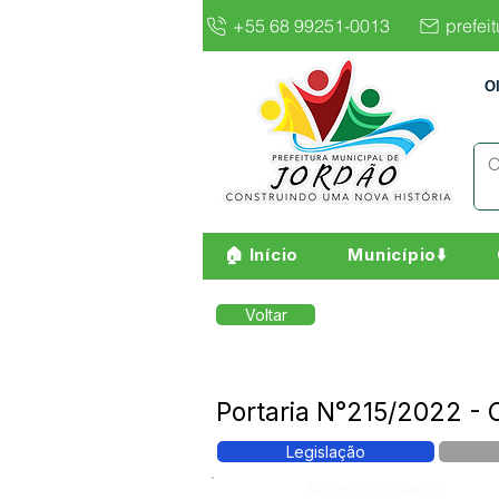
+55 68 99251-0013
prefei
O
🏠 Início
Município⬇️
Voltar
Portaria N°215/2022 -
Legislação
Número do Diário: