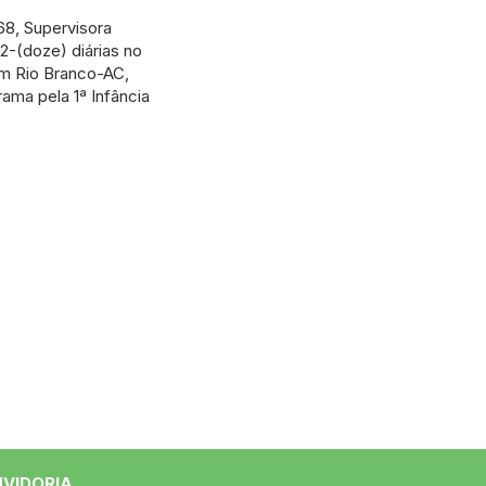
68, Supervisora
2-(doze) diárias no
em Rio Branco-AC,
ama pela 1ª Infância
UVIDORIA