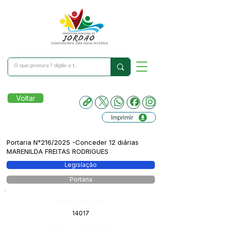
Voltar
Imprimir
Portaria N°216/2025 -Conceder 12 diárias
MARENILDA FREITAS RODRIGUES
Legislação
Portaria
Número do Diário:
14017
Página da Publicação: