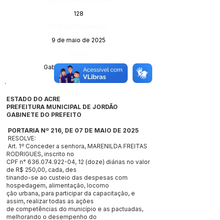
128
Data da Publicação:
9 de maio de 2025
Órgão:
Gabinete do Prefeito (a)
ESTADO DO ACRE
PREFEITURA MUNICIPAL DE JORDÃO
GABINETE DO PREFEITO
PORTARIA Nº 2
16
, DE 07 DE MAIO DE 2025
RESOLVE:
Art. 1º Conceder a senhora, MARENILDA FREITAS
RODRIGUES, inscrito no
CPF n°
636.074.922-04
, 12 (doze) diárias no valor
de R$ 250,00, cada, des
tinando-se ao custeio das despesas com
hospedagem, alimentação, locomo
ção urbana, para participar da capacitação, e
assim, realizar todas as ações
de competências do município e as pactuadas,
melhorando o desempenho do