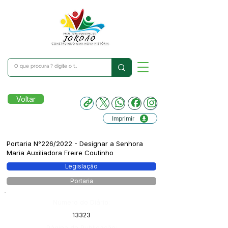
Voltar
Imprimir
Portaria N°226/2022 - Designar a Senhora
Maria Auxiliadora Freire Coutinho
Legislação
Portaria
Número do Diário:
13323
Página da Publicação: