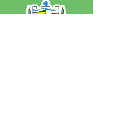
SERVIÇO DE ATENDIMENTO AO 
CIDADÃO (SIC) E OUVIDORIA
Prefeitura de Jordão - Estado do 
Acre
CNPJ 84.306.497/0001-60
💻Acesso online: 
SIC 
| 
Fale Conosco
 | 
Ouvidoria
 | 
Portal de Transparência
 | 
Mapa do Site
📱Fone: +55 (68)
99251-0013
(Gabinete 
do Prefeito)
🏢 Av. Francisco Dias, nº S/N, 69975-