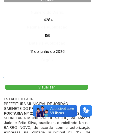
Portaria
Número do Diário:
14284
Página da Publicação:
159
Data da Publicação:
11 de junho de 2026
Órgão:
Visualizar
ESTADO DO ACRE
PREFEITURA MUNICIPAL DE JORDÃO
GABINETE DO PREFEITO
PORTARIA Nº 229, DE 08 DE JUNHO DE 2026
SECRETÁRIA MUNICIPAL DE SAÚDE, Sra. Antônia
Jarlene Brito Silva, brasileira, domiciliado Na rua
BAIRRO NOVO, de acordo com a autorização
expressa na Portaria Municipal nº 012, de