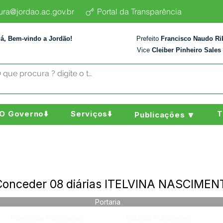
tura@jordao.ac.gov.br
Portal da Transparência
lá, Bem-vindo a Jordão!
Prefeito
Francisco Naudo Ri
Vice
Cleiber Pinheiro Sales
O Governo⬇️
Serviços⬇️
T
Publicações 🔽
 Conceder 08 diárias ITELVINA NASCIME
Portaria
Página da Publicação:
Data da Publicação: