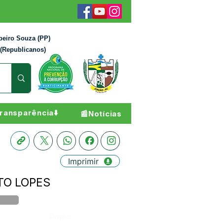
beiro Souza (PP)
 (Republicanos)
ransparência⬇️
📰Notícias
Imprimir
NTO LOPES
Órgão: