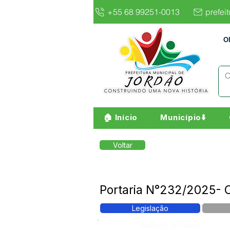
+55 68 99251-0013
prefei
O
🏠 Início
Município⬇️
Voltar
Portaria N°232/2025-
Legislação
Número do Diário: