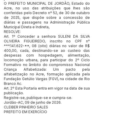
O PREFEITO MUNICIPAL DE JORDÃO, Estado do
Acre, no uso das atribuições que lhes são
conferidas pelo Decreto nº 52, de 30 de outubro
de 2025, que dispõe sobre a concessão de
diárias e passagens na Administração Pública
Municipal Direta e Indireta,
RESOLVE:
Art. 1º Conceder a senhora SULENI DA SILVA
OLIVEIRA FIGUEIREDO, inscrito no CPF n°
***.141.622-**, 08 (oito) diárias no valor de R$
400,00, cada, destinando-se ao custeio das
despesas com hospedagem, alimentação,
locomoção urbana, para participar do 2º Ciclo
Formativo no âmbito do compromisso Nacional
Criança Alfabetizada: Um pacto pela
alfabetização no Acre, formação aplicada pela
Fundação Getúlio Vargas (FGV), na cidade de Rio
Branco Ac.
Art. 2º Esta Portaria entra em vigor na data de sua
publicação.
Registre-se, publique-se e cumpra-se.
Jordão-AC, 09 de junho de 2026.
CLEIBER PINHEIRO SALES
PREFEITO EM EXERCÍCIO