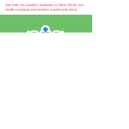
Este texto não substitui o publicado no Diário Oficial, mas
facilita a pesquisa para localizar a publicação oficial.
SERVIÇO DE ATENDIMENTO AO 
CIDADÃO (SIC) E OUVIDORIA
Prefeitura de Jordão - Estado do 
Acre
CNPJ 84.306.497/0001-60
💻Acesso online: 
SIC 
| 
Fale Conosco
 | 
Ouvidoria
 | 
Portal de Transparência
 | 
Mapa do Site