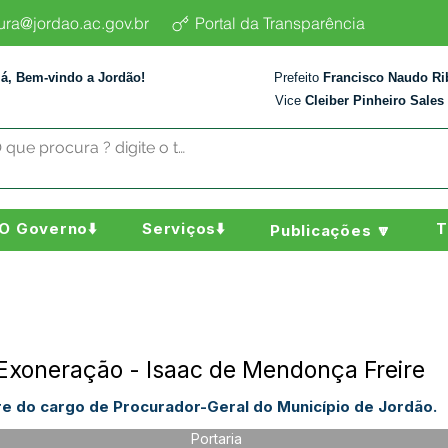
tura@jordao.ac.gov.br
Portal da Transparência
lá, Bem-vindo a Jordão!
Prefeito
Francisco Naudo Ri
Vice
Cleiber Pinheiro Sales
O Governo⬇️
Serviços⬇️
T
Publicações 🔽
Exoneração - Isaac de Mendonça Freire
e do cargo de Procurador-Geral do Município de Jordão.
Portaria