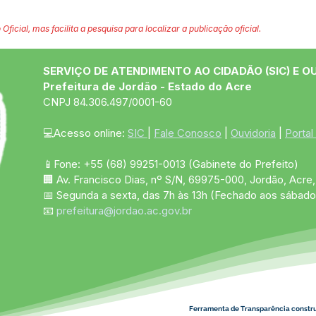
 Oficial, mas facilita a pesquisa para localizar a publicação oficial.
SERVIÇO DE ATENDIMENTO AO CIDADÃO (SIC) E O
Prefeitura de Jordão - Estado do Acre
CNPJ 84.306.497/0001-60
💻Acesso online: 
SIC 
| 
Fale Conosco
 | 
Ouvidoria
 | 
Portal
📱Fone: +55 (68)
99251-0013
(Gabinete do Prefeito)
🏢 Av. Francisco Dias, nº S/N, 69975-000, Jordão, Acre, 
📅 Segunda a sexta, das 7h às 13h (Fechado aos sábado
📧 
prefeitura@jordao.ac.gov.br
Ferramenta de Transparência constr