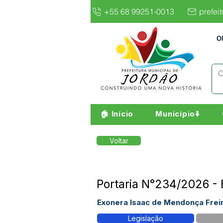
+55 68 99251-0013
prefei
O
🏠 Início
Município⬇️
Voltar
Portaria N°234/2026 - 
Exonera Isaac de Mendonça Freir
Legislação