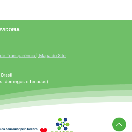
UVIDORIA
 de Transparência
 | 
Mapa do Site
Brasil
s, domingos e feriados)
uída com amor pela Decorp.