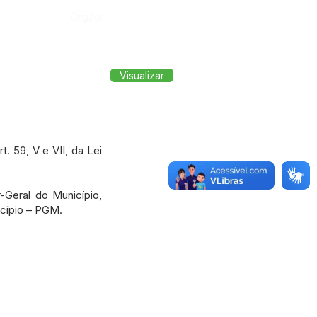
Órgão:
Visualizar
 59, V e VII, da Lei
Geral do Município,
cípio – PGM.