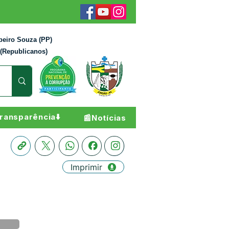
beiro Souza (PP)
 (Republicanos)
ransparência⬇️
📰Notícias
Imprimir