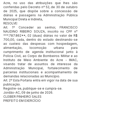
Acre, no uso das atribuições que lhes são
conferidas pelo Decreto nº 52, de 30 de outubro
de 2025, que dispõe sobre a concessão de
diárias e passagens na Administração Pública
Municipal Direta e Indireta,
RESOLVE:
Art. 1º Conceder ao senhor, FRANCISCO
NAUDINO RIBEIRO SOUZA, inscrito no CPF n°
***.787.862**, 02 (duas) diárias no valor de R$
700,00, cada, dentro do estado destinando-se
ao custeio das despesas com hospedagem,
alimentação, locomoção urbana para
cumprimento de agenda institucional junto à
Polícia Civil, ao Corpo de Bombeiros Militar e ao
Instituto de Meio Ambiente do Acre - IMAC,
visando tratar de assuntos de interesse da
Administração Municipal, fortalecimento de
parcerias institucionais e acompanhamento de
demandas relacionadas ao Município.
Art. 2º Esta Portaria entra em vigor na data de sua
publicação.
Registre-se, publique-se e cumpra-se.
Jordão-AC, 09 de junho de 2026.
CLEIBER PINHEIRO SALES
PREFEITO EM EXERCÍCIO