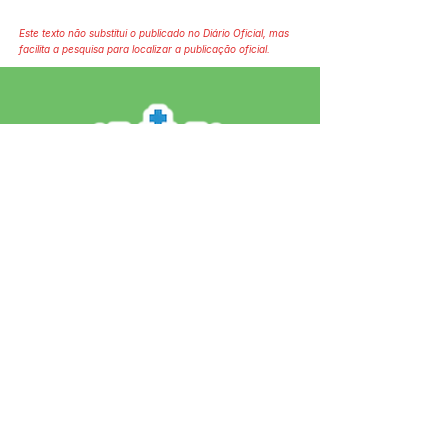
Este texto não substitui o publicado no Diário Oficial, mas
facilita a pesquisa para localizar a publicação oficial.
SERVIÇO DE ATENDIMENTO AO 
CIDADÃO (SIC) E OUVIDORIA
Prefeitura de Jordão - Estado do 
Acre
CNPJ 84.306.497/0001-60
💻Acesso online: 
SIC 
| 
Fale Conosco
 | 
Ouvidoria
 | 
Portal de Transparência
 | 