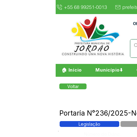
+55 68 99251-0013
prefei
O
🏠 Início
Município⬇️
Voltar
Portaria N°236/2025-N
Legislação
Número do Diário: