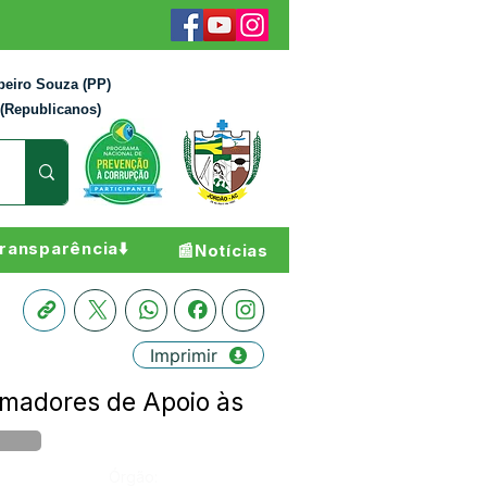
beiro Souza (PP)
 (Republicanos)
ransparência⬇️
📰Notícias
Imprimir
rmadores de Apoio às
Órgão: