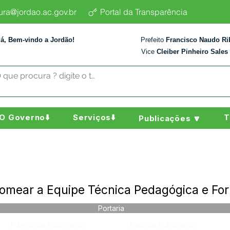
tura@jordao.ac.gov.br
Portal da Transparência
lá, Bem-vindo a Jordão!
Prefeito
Francisco Naudo Ri
Vice
Cleiber Pinheiro Sales
O Governo⬇️
Serviços⬇️
T
Publicações 🔽
omear a Equipe Técnica Pedagógica e Fo
Portaria
Página da Publicação:
Data da Publicação: