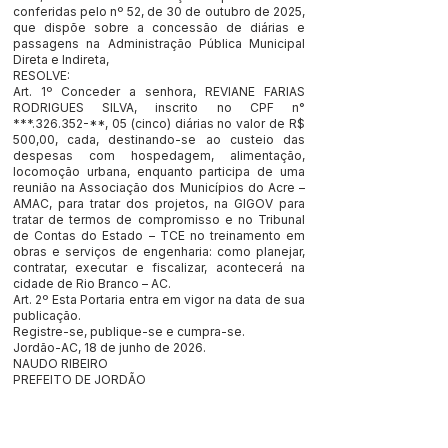
conferidas pelo nº 52, de 30 de outubro de 2025,
que dispõe sobre a concessão de diárias e
passagens na Administração Pública Municipal
Direta e Indireta,
RESOLVE:
Art. 1º Conceder a senhora, REVIANE FARIAS
RODRIGUES SILVA, inscrito no CPF n°
***.326.352-**, 05 (cinco) diárias no valor de R$
500,00, cada, destinando-se ao custeio das
despesas com hospedagem, alimentação,
locomoção urbana, enquanto participa de uma
reunião na Associação dos Municípios do Acre –
AMAC, para tratar dos projetos, na GIGOV para
tratar de termos de compromisso e no Tribunal
de Contas do Estado – TCE no treinamento em
obras e serviços de engenharia: como planejar,
contratar, executar e fiscalizar, acontecerá na
cidade de Rio Branco – AC.
Art. 2º Esta Portaria entra em vigor na data de sua
publicação.
Registre-se, publique-se e cumpra-se.
Jordão-AC, 18 de junho de 2026.
NAUDO RIBEIRO
PREFEITO DE JORDÃO