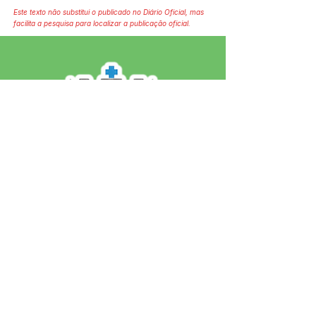
Este texto não substitui o publicado no Diário Oficial, mas
facilita a pesquisa para localizar a publicação oficial.
SERVIÇO DE ATENDIMENTO AO 
CIDADÃO (SIC) E OUVIDORIA
Prefeitura de Jordão - Estado do 
Acre
CNPJ 84.306.497/0001-60
💻Acesso online: 
SIC 
| 
Fale Conosco
 | 
Ouvidoria
 | 
Portal de Transparência
 | 
Mapa do Site