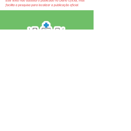
Este texto não substitui o publicado no Diário Oficial, mas
facilita a pesquisa para localizar a publicação oficial.
SERVIÇO DE ATENDIMENTO AO 
CIDADÃO (SIC) E OUVIDORIA
Prefeitura de Jordão - Estado do 
Acre
CNPJ 84.306.497/0001-60
💻Acesso online: 
SIC 
| 
Fale Conosco
 | 
Ouvidoria
 | 
Portal de Transparência
 | 
Mapa do Site