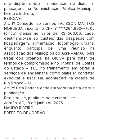
que dispõe sobre a concessão de diárias e
passagens na Administração Pública Municipal
Direta e Indireta,
RESOLVE:
Art. 1º Conceder ao senhor, TALISSON MATTOS
NORUEGA, inscrito no CPF n° ***.264.892-**, 05
(cinco) diárias no valor de R$ 500,00, cada,
destinando-se ao custeio das despesas com
hospedagem, alimentação, locomoção urbana,
enquanto participa de uma reunião na
Associação dos Municípios do Acre – AMAC, para
tratar dos projetos, na GIGOV para tratar de
termos de compromisso e no Tribunal de Contas
do Estado – TCE no treinamento em obras e
serviços de engenharia: como planejar, contratar,
executar e fiscalizar, acontecerá na cidade de
Rio Branco – AC.
Art. 2º Esta Portaria entra em vigor na data de sua
publicação.
Registre-se, publique-se e cumpra-se.
Jordão-AC, 18 de junho de 2026.
NAUDO RIBEIRO
PREFEITO DE JORDÃO