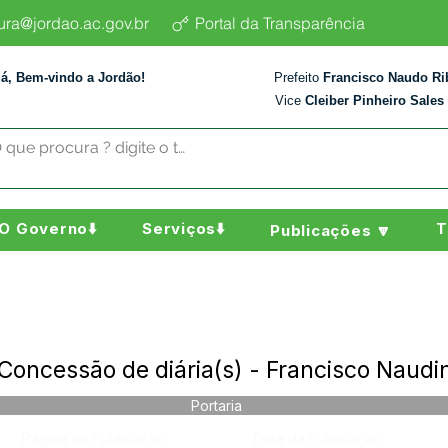
tura@jordao.ac.gov.br
Portal da Transparência
lá, Bem-vindo a Jordão!
Prefeito
Francisco Naudo Ri
Vice
Cleiber Pinheiro Sales
O Governo⬇️
Serviços⬇️
T
Publicações 🔽
Concessão de diária(s) - Francisco Naudi
Portaria
Página da Publicação:
Data da Publicação: