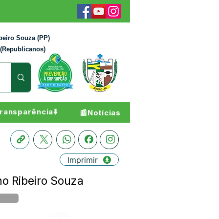
beiro Souza (PP)
 (Republicanos)
ransparência⬇️
📰Notícias
Imprimir
no Ribeiro Souza
Órgão: