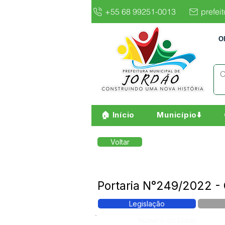
+55 68 99251-0013
prefei
O
🏠 Início
Município⬇️
Voltar
Portaria N°249/2022 - 
Legislação
Número do Diário: