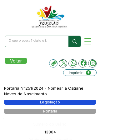
Voltar
Imprimir
Portaria N°251/2024 - Nomear a Catiane
Neves do Nascimento
Legislação
Portaria
Número do Diário:
13804
Página da Publicação: