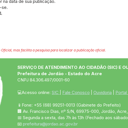
gor na data de sua publicação.
a-se.
4.
 Oficial, mas facilita a pesquisa para localizar a publicação oficial.
SERVIÇO DE ATENDIMENTO AO CIDADÃO (SIC) E O
Prefeitura de Jordão - Estado do Acre
CNPJ 84.306.497/0001-60
💻Acesso online: 
SIC 
| 
Fale Conosco
 | 
Ouvidoria
 | 
Portal
📱Fone: +55 (68)
99251-0013
(Gabinete do Prefeito)
🏢 Av. Francisco Dias, nº S/N, 69975-000, Jordão, Acre, 
📅 Segunda a sexta, das 7h às 13h (Fechado aos sábado
📧 
prefeitura@jordao.ac.gov.br