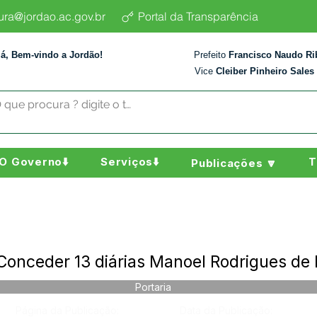
tura@jordao.ac.gov.br
Portal da Transparência
lá, Bem-vindo a Jordão!
Prefeito
Francisco Naudo Ri
Vice
Cleiber Pinheiro Sales
O Governo⬇️
Serviços⬇️
T
Publicações 🔽
Conceder 13 diárias Manoel Rodrigues de 
Portaria
Página da Publicação:
Data da Publicação: