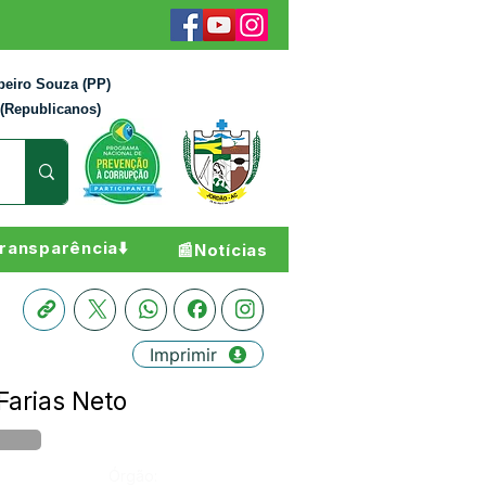
beiro Souza (PP)
 (Republicanos)
ransparência⬇️
📰Notícias
Imprimir
Farias Neto
Órgão: