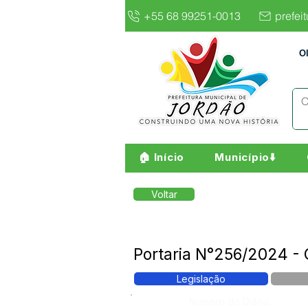
+55 68 99251-0013
prefei
O
🏠 Início
Município⬇️
Voltar
Portaria N°256/2024 - 
Legislação
Número do Diário: