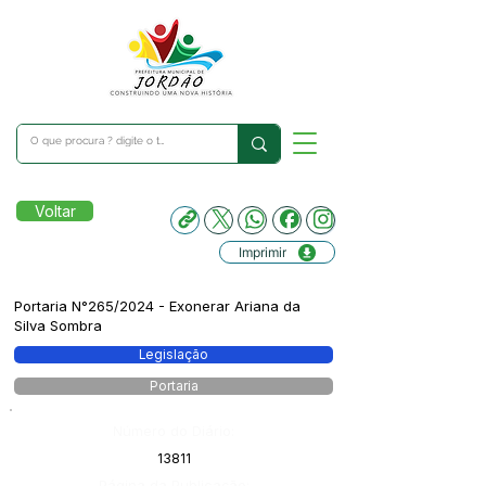
Voltar
Imprimir
Portaria N°265/2024 - Exonerar Ariana da
Silva Sombra
Legislação
Portaria
Número do Diário:
13811
Página da Publicação: