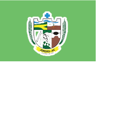
SERVIÇO DE ATENDIMENTO AO 
CIDADÃO (SIC) E OUVIDORIA
Prefeitura de Jordão - Estado do 
Acre
CNPJ 84.306.497/0001-60
💻Acesso online: 
SIC 
| 
Fale Conosco
 | 
Ouvidoria
 | 
Portal de Transparência
 | 
Mapa do Site
📱Fone: +55 (68)
99251-0013
(Gabinete 