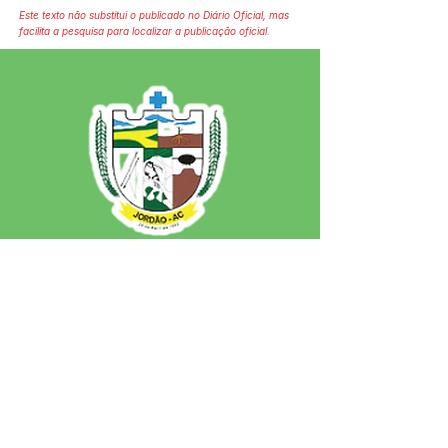
Este texto não substitui o publicado no Diário Oficial, mas
facilita a pesquisa para localizar a publicação oficial.
SERVIÇO DE ATENDIMENTO AO 
CIDADÃO (SIC) E OUVIDORIA
Prefeitura de Jordão - Estado do 
Acre
CNPJ 84.306.497/0001-60
💻Acesso online: 
SIC 
| 
Fale Conosco
 | 
Ouvidoria
 | 
Portal de Transparência
 | 
Mapa do Site