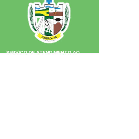
SERVIÇO DE ATENDIMENTO AO 
CIDADÃO (SIC) E OUVIDORIA
Prefeitura de Jordão - Estado do 
Acre
CNPJ 84.306.497/0001-60
💻Acesso online: 
SIC 
| 
Fale Conosco
 | 
Ouvidoria
 | 
Portal de Transparência
 | 
Mapa do Site
📱Fone: +55 (68)
99251-0013
(Gabinete 
do Prefeito)
🏢 Av. Francisco Dias, nº S/N, 69975-