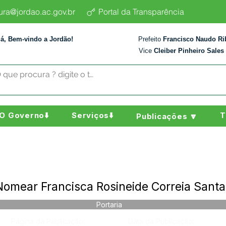
tura@jordao.ac.gov.br
Portal da Transparência
lá, Bem-vindo a Jordão!
Prefeito
Francisco Naudo Ri
Vice
Cleiber Pinheiro Sales
O Governo⬇️
Serviços⬇️
T
Publicações 🔽
Nomear Francisca Rosineide Correia Sant
Portaria
Página da Publicação:
Data da Publicação: