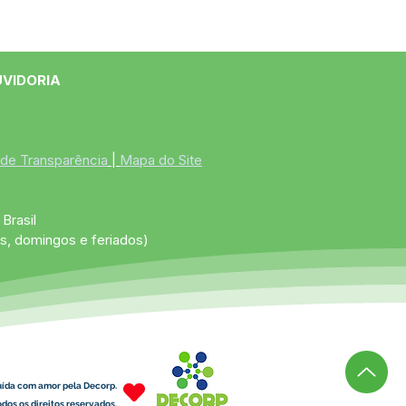
UVIDORIA
 de Transparência
 | 
Mapa do Site
Brasil
s, domingos e feriados)
uída com amor pela Decorp.
dos os direitos reservados.