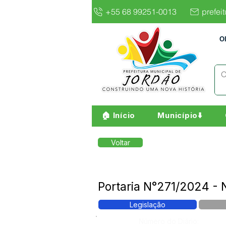
+55 68 99251-0013
prefei
O
🏠 Início
Município⬇️
Voltar
Portaria N°271/2024 - 
Legislação
Número do Diário: