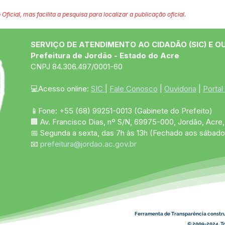
 Oficial, mas facilita a pesquisa para localizar a publicação oficial.
SERVIÇO DE ATENDIMENTO AO CIDADÃO (SIC) E O
Prefeitura de Jordão - Estado do Acre
CNPJ 84.306.497/0001-60
💻Acesso online: 
SIC 
| 
Fale Conosco
 | 
Ouvidoria
 | 
Portal
📱Fone: +55 (68)
99251-0013
(Gabinete do Prefeito)
🏢 Av. Francisco Dias, nº S/N, 69975-000, Jordão, Acre, 
📅 Segunda a sexta, das 7h às 13h (Fechado aos sábado
📧 
prefeitura@jordao.ac.gov.br
Ferramenta de Transparência constr
© 2009-2024. To