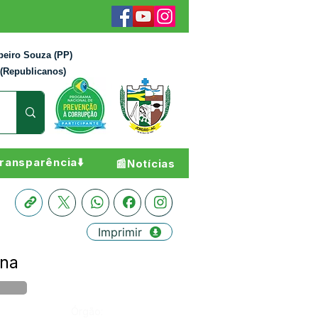
beiro Souza (PP)
 (Republicanos)
ransparência⬇️
📰Notícias
Imprimir
ana
Órgão: